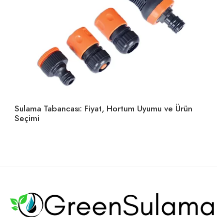
Sulama Tabancası: Fiyat, Hortum Uyumu ve Ürün
Ho
Seçimi
U