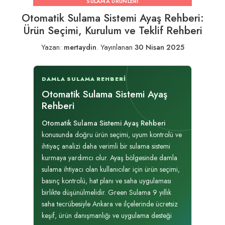
SULAMA ÜRÜNLERI
Otomatik Sulama Sistemi Ayaş Rehberi:
Ürün Seçimi, Kurulum ve Teklif Rehberi
Yazan:
mertaydin
.
Yayınlanan
30 Nisan 2025
DAMLA SULAMA REHBERI
Otomatik Sulama Sistemi Ayaş
Rehberi
Otomatik Sulama Sistemi Ayaş Rehberi
konusunda doğru ürün seçimi, uyum kontrolü ve
ihtiyaç analizi daha verimli bir sulama sistemi
kurmaya yardımcı olur. Ayaş bölgesinde damla
sulama ihtiyacı olan kullanıcılar için ürün seçimi,
basınç kontrolü, hat planı ve saha uygulaması
birlikte düşünülmelidir. Green Sulama 9 yıllık
saha tecrübesiyle Ankara ve ilçelerinde ücretsiz
keşif, ürün danışmanlığı ve uygulama desteği