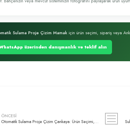
t. Bahçenizin veya mevcut sisteminizin fotoğrafını paylaşarak ürün uyumu, 
omatik Sulama Proje Çizim Mamak
için ürün seçimi, sipariş veya Anka
WhatsApp üzerinden danışmanlık ve teklif alın
ÖNCESİ
Otomatik Sulama Proje Çizim Çankaya: Ürün Seçimi, Kurulum ve Teklif Rehberi
Su