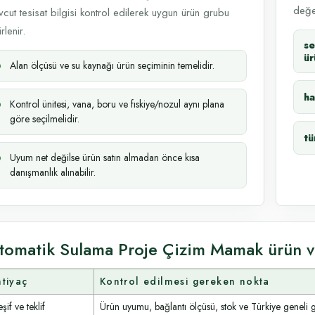
değer
cut tesisat bilgisi kontrol edilerek uygun ürün grubu
rlenir.
se
ür
Alan ölçüsü ve su kaynağı ürün seçiminin temelidir.
ha
Kontrol ünitesi, vana, boru ve fıskiye/nozul aynı plana
göre seçilmelidir.
tü
Uyum net değilse ürün satın almadan önce kısa
danışmanlık alınabilir.
tomatik Sulama Proje Çizim Mamak ürün v
htiyaç
Kontrol edilmesi gereken nokta
şif ve teklif
Ürün uyumu, bağlantı ölçüsü, stok ve Türkiye geneli 