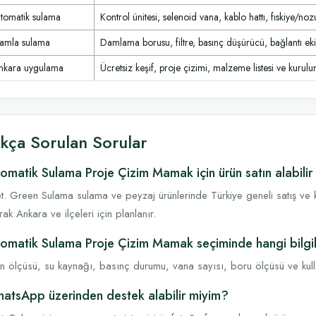
tomatik sulama
Kontrol ünitesi, selenoid vana, kablo hattı, fıskiye/noz
amla sulama
Damlama borusu, filtre, basınç düşürücü, bağlantı ek
nkara uygulama
Ücretsiz keşif, proje çizimi, malzeme listesi ve kurulum
ıkça Sorulan Sorular
omatik Sulama Proje Çizim Mamak için ürün satın alabilir
t. Green Sulama sulama ve peyzaj ürünlerinde Türkiye geneli satış ve k
rak Ankara ve ilçeleri için planlanır.
omatik Sulama Proje Çizim Mamak seçiminde hangi bilgil
n ölçüsü, su kaynağı, basınç durumu, vana sayısı, boru ölçüsü ve kullanı
atsApp üzerinden destek alabilir miyim?