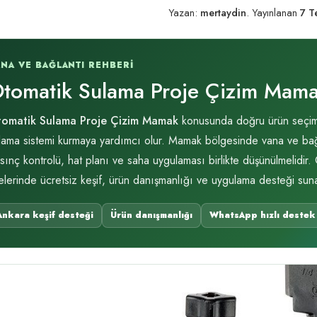
Yazan:
mertaydin
.
Yayınlanan
7 
ANA VE BAĞLANTI REHBERI
tomatik Sulama Proje Çizim Mam
omatik Sulama Proje Çizim Mamak
konusunda doğru ürün seçimi, 
lama sistemi kurmaya yardımcı olur. Mamak bölgesinde vana ve bağlant
sınç kontrolü, hat planı ve saha uygulaması birlikte düşünülmelidir
çelerinde ücretsiz keşif, ürün danışmanlığı ve uygulama desteği suna
Ankara keşif desteği
Ürün danışmanlığı
WhatsApp hızlı destek