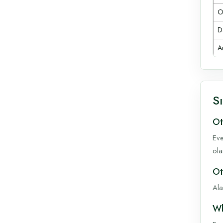
O
D
A
S
Ot
Eve
ola
Ot
Ala
Wh