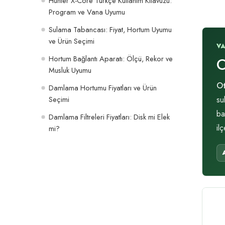
Hunter X-Core Türkçe Kullanım Kılavuzu:
Program ve Vana Uyumu
Sulama Tabancası: Fiyat, Hortum Uyumu
ve Ürün Seçimi
V
Hortum Bağlantı Aparatı: Ölçü, Rekor ve
O
Musluk Uyumu
Ot
Damlama Hortumu Fiyatları ve Ürün
Seçimi
su
ba
Damlama Filtreleri Fiyatları: Disk mi Elek
il
mi?