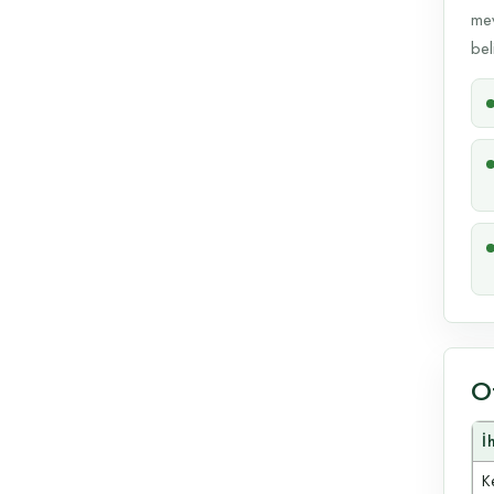
mev
beli
O
İ
Ke