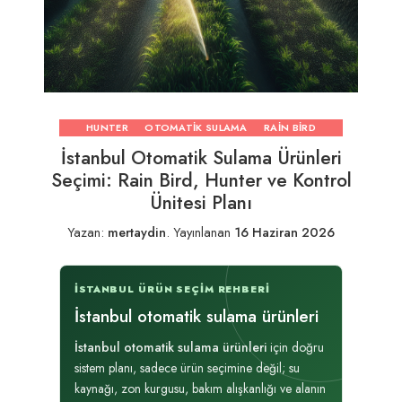
HUNTER
OTOMATIK SULAMA
RAIN BIRD
İstanbul Otomatik Sulama Ürünleri
Seçimi: Rain Bird, Hunter ve Kontrol
Ünitesi Planı
Yazan:
mertaydin
.
Yayınlanan
16 Haziran 2026
İSTANBUL ÜRÜN SEÇIM REHBERI
İstanbul otomatik sulama ürünleri
İstanbul otomatik sulama ürünleri
için doğru
sistem planı, sadece ürün seçimine değil; su
kaynağı, zon kurgusu, bakım alışkanlığı ve alanın