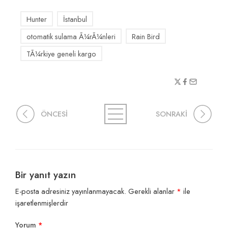
Hunter
İstanbul
otomatik sulama Ã¼rÃ¼nleri
Rain Bird
TÃ¼rkiye geneli kargo
ÖNCESİ
SONRAKİ
Bir yanıt yazın
E-posta adresiniz yayınlanmayacak.
Gerekli alanlar
*
ile
işaretlenmişlerdir
Yorum
*