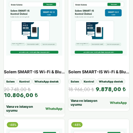
Solem SMART-IS Wi-Fi & Bluetooth 24V Kontrol Ünitesi - SMART-IS-12
Solem SMART-IS Wi-Fi & Bluetooth 24V Kontrol Ünitesi - SMART-IS-9
Solem
Kontrol
WhatsApp destek
Solem
Kontrol
WhatsApp destek
9.878,00
₺
20.748,00
₺
18.966,00
₺
10.806,00
₺
Vana ve istasyon
WhatsApp
uyumu
Vana ve istasyon
WhatsApp
uyumu
-48%
-48%