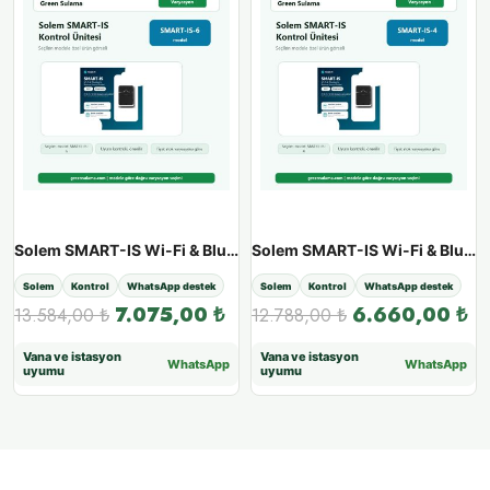
Solem SMART-IS Wi-Fi & Bluetooth 24V Kontrol Ünitesi - SMART-IS-6
Solem SMART-IS Wi-Fi & Bluetooth 24V Kontrol Ünitesi - SMART-IS-4
Solem
Kontrol
WhatsApp destek
Solem
Kontrol
WhatsApp destek
7.075,00
₺
6.660,00
₺
13.584,00
₺
12.788,00
₺
Vana ve istasyon
Vana ve istasyon
WhatsApp
WhatsApp
uyumu
uyumu