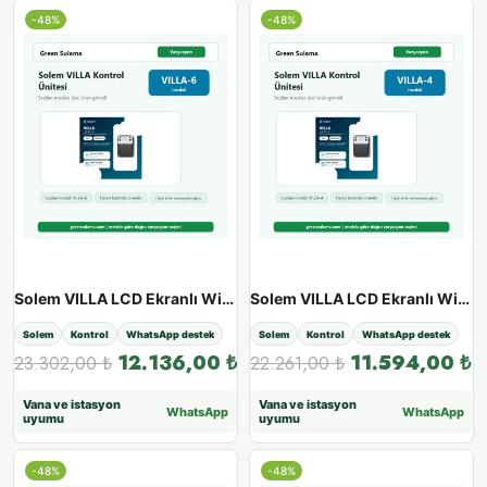
-48%
-48%
Solem VILLA LCD Ekranlı Wi-Fi & Bluetooth Sulama Ünitesi - VILLA 6
Solem VILLA LCD Ekranlı Wi-Fi & Bluetooth Sulama Ünitesi - VILLA 4
Solem
Kontrol
WhatsApp destek
Solem
Kontrol
WhatsApp destek
12.136,00
₺
11.594,00
₺
23.302,00
₺
22.261,00
₺
Vana ve istasyon
Vana ve istasyon
WhatsApp
WhatsApp
uyumu
uyumu
-48%
-48%