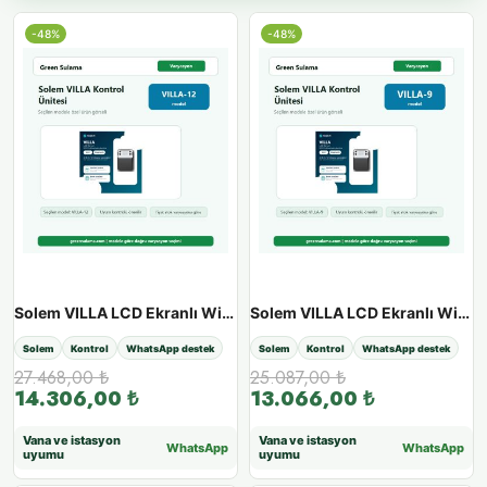
-48%
-48%
Solem VILLA LCD Ekranlı Wi-Fi & Bluetooth Sulama Ünitesi - VILLA 12
Solem VILLA LCD Ekranlı Wi-Fi & Bluetooth Sulama Ünitesi - VILLA 9
Solem
Kontrol
WhatsApp destek
Solem
Kontrol
WhatsApp destek
27.468,00
₺
25.087,00
₺
14.306,00
₺
13.066,00
₺
Vana ve istasyon
Vana ve istasyon
WhatsApp
WhatsApp
uyumu
uyumu