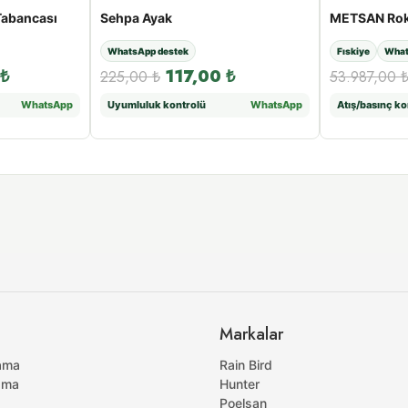
Tabancası
Sehpa Ayak
WhatsApp destek
Fıskiye
What
₺
117,00
₺
225,00
₺
53.987,00
WhatsApp
Uyumluluk kontrolü
WhatsApp
Atış/basınç ko
Markalar
ama
Rain Bird
ama
Hunter
Poelsan