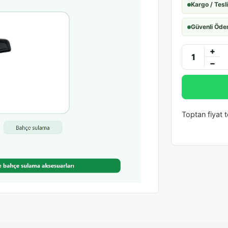
Kargo / Tesl
Güvenli Öd
+
−
Toptan fiyat te