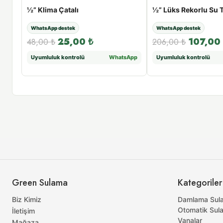
Üzümcü Çim Fıskiyesi - Üç Kollu Çim Fıskiyesi
½” Klima Çatalı
½” Lüks Rekorlu Su 
WhatsApp destek
WhatsApp destek
25,00
₺
107,00
48,00
₺
206,00
₺
sApp
Uyumluluk kontrolü
WhatsApp
Uyumluluk kontrolü
Green Sulama
Kategoriler
Biz Kimiz
Damlama Sul
Otomatik Sul
İletişim
Vanalar
Mağaza