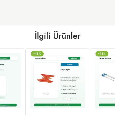
İlgili Ürünler
-48%
-43%