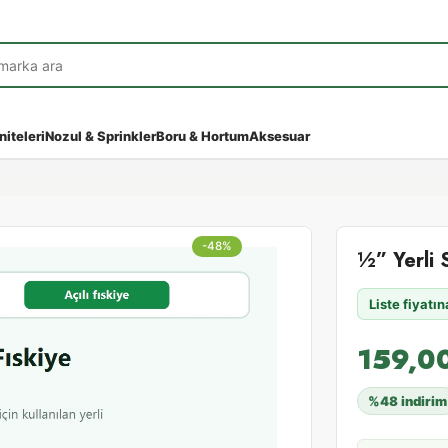
niteleri
Nozul & Sprinkler
Boru & Hortum
Aksesuar
-48%
½” Yerli S
Liste fiyatı
159,0
%48 indirim