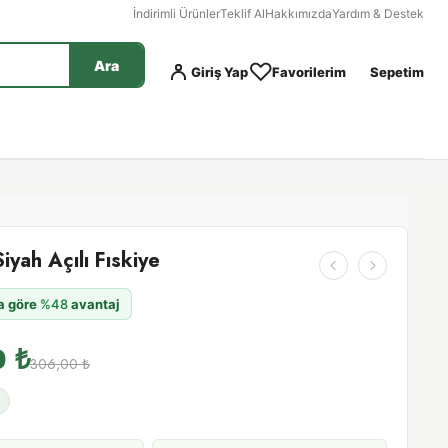
İndirimli Ürünler
Teklif Al
Hakkımızda
Yardım & Destek
Ara
Giriş Yap
Favorilerim
Sepetim
iyah Açılı Fıskiye
na göre
%48
avantaj
0
₺
306,00
₺