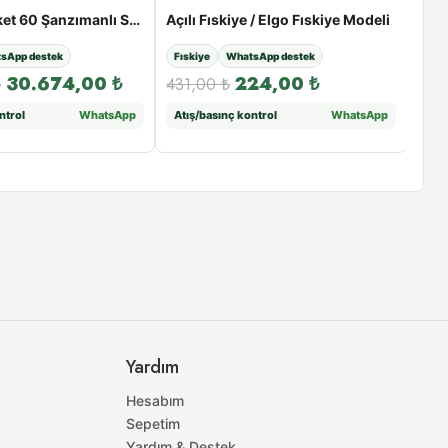
METSAN Roket 60 Şanzımanlı Sprinkler | 2½” Giriş, 25 - 45 m Menzil, 16 - 22 mm Nozul
Açılı Fıskiye / Elgo Fıskiye Modeli
Çift
sApp destek
Fıskiye
WhatsApp destek
Wha
30.674,00
₺
224,00
₺
₺
431,00
₺
58,
ntrol
WhatsApp
Atış/basınç kontrol
WhatsApp
Uyu
Yardım
Hesabım
Sepetim
Yardım & Destek