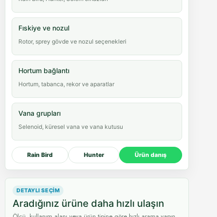
Fıskiye ve nozul
Rotor, sprey gövde ve nozul seçenekleri
Hortum bağlantı
Hortum, tabanca, rekor ve aparatlar
Vana grupları
Selenoid, küresel vana ve vana kutusu
Rain Bird
Hunter
Ürün danış
DETAYLI SEÇIM
Aradığınız ürüne daha hızlı ulaşın
Ölçü, kullanım alanı veya ürün tipine göre hızlı arama yapın.