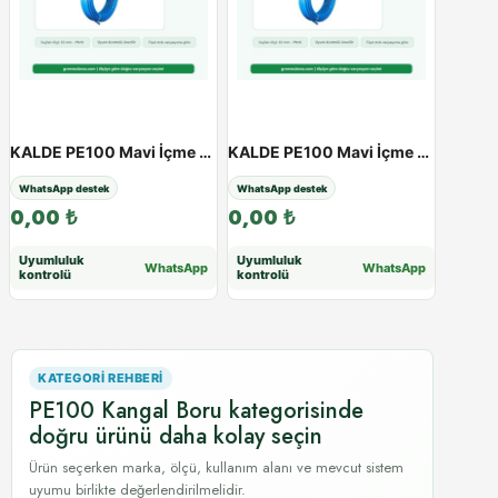
KALDE PE100 Mavi İçme Suyu Kangal Boru | 20 - 63 mm | PN10 - PN16 - 63 / 10Atü
KALDE PE100 Mavi İçme Suyu Kangal Boru | 20 - 63 mm | PN10 - PN16 - 63 / 16Atü
WhatsApp destek
WhatsApp destek
0,00
₺
0,00
₺
Uyumluluk
Uyumluluk
WhatsApp
WhatsApp
kontrolü
kontrolü
KATEGORI REHBERI
PE100 Kangal Boru kategorisinde
doğru ürünü daha kolay seçin
Ürün seçerken marka, ölçü, kullanım alanı ve mevcut sistem
uyumu birlikte değerlendirilmelidir.