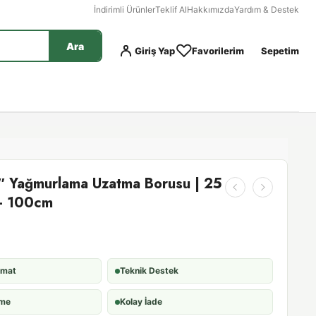
İndirimli Ürünler
Teklif Al
Hakkımızda
Yardım & Destek
Ara
Giriş Yap
Favorilerim
Sepetim
″ Yağmurlama Uzatma Borusu | 25
 - 100cm
imat
Teknik Destek
eme
Kolay İade