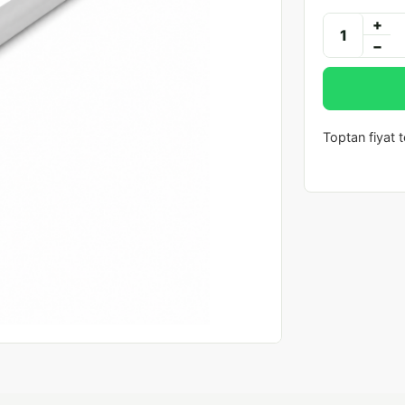
+
−
Toptan fiyat te