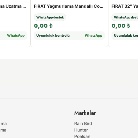
FIRAT 32″ Yağmurlama Uzatma Borusu (Mavi) | 25 - 100 cm - 30cm
FIRAT Yağmurlama Mandallı Conta | 50 - 110 mm - 110
WhatsApp destek
WhatsApp dest
0,00
₺
0,00
₺
WhatsApp
Uyumluluk kontrolü
WhatsApp
Uyumluluk kon
Markalar
ama
Rain Bird
ama
Hunter
Poelsan