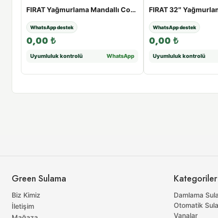
FIRAT 32″ Yağmurlama Uzatma Borusu | 25 - 100 cm - 25cm
FIRAT Yağmurlama Mandallı Conta | 50 - 110 mm - 90
WhatsApp destek
WhatsApp destek
0,00
₺
0,00
₺
sApp
Uyumluluk kontrolü
WhatsApp
Uyumluluk kontrolü
Green Sulama
Kategoriler
Biz Kimiz
Damlama Sul
Otomatik Sul
İletişim
Vanalar
Mağaza