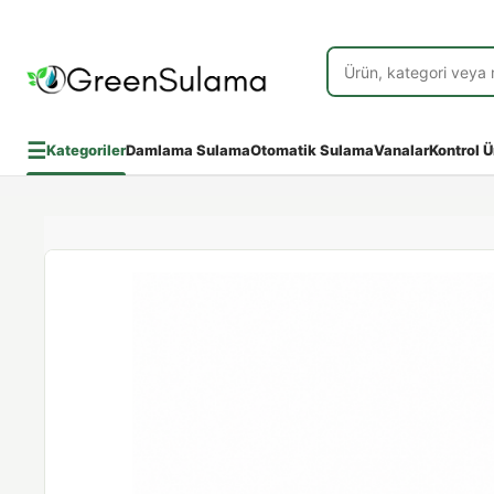
☰
Kategoriler
Damlama Sulama
Otomatik Sulama
Vanalar
Kontrol Ü