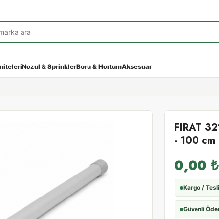
niteleri
Nozul & Sprinkler
Boru & Hortum
Aksesuar
FIRAT 32
- 100 cm
0,00
₺
Kargo / Tesl
Güvenli Öd