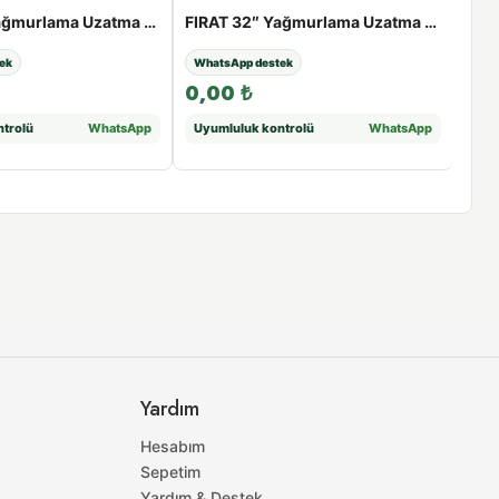
FIRAT 32″ Yağmurlama Uzatma Borusu | 25 - 100 cm - 33cm
FIRAT 32″ Yağmurlama Uzatma Borusu (Mavi) | 25 - 100 cm - 50cm
ek
WhatsApp destek
Wha
0,00
₺
0,
trolü
WhatsApp
Uyumluluk kontrolü
WhatsApp
Uyu
Yardım
Hesabım
Sepetim
Yardım & Destek