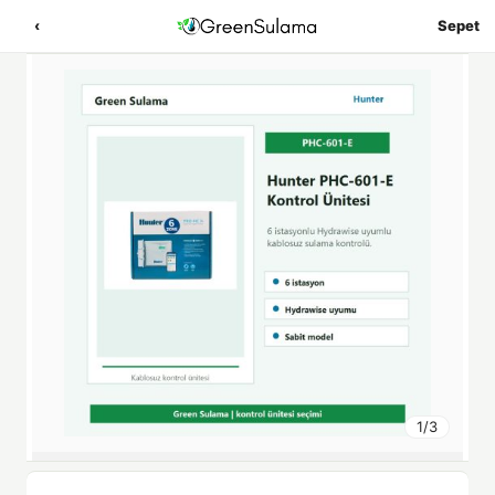
‹
Sepet
1
/
3