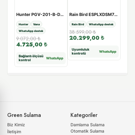
Hunter ICD-200 Dekoder
Hunter PGV-201-B-DC 9V Solenoid Vana
Rain Bird ESPLXDSM75 Genişletme Modeli 75 İstasyon
tek
Hunter
Vana
Rain Bird
WhatsApp destek
Rain Bi
38.599,00
₺
3.09
WhatsApp destek
20.299,00
₺
1.5
9.072,00
₺
4.725,00
₺
Uyumluluk
Uyuml
tsApp
WhatsApp
kontrolü
kontr
Bağlantı ölçüsü
WhatsApp
kontrol
Green Sulama
Kategoriler
Biz Kimiz
Damlama Sulama
Otomatik Sulama
İletişim