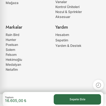
Vanalar
Mağaza
Kontrol Üniteleri
Nozul & Sprinkler
Aksesuar
Markalar
Yardım
Rain Bird
Hesabım
Hunter
Sepetim
Poelsan
Yardım & Destek
Solem
Felsom
Hekimoğlu
Medalyan
Netafim
Toplam
Sepete Ekle
16.605,00 ₺
KATEGORILER
Mağaza
Hesabım
Favoriler
Sepetim