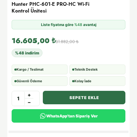
Hunter PHC-601-E PRO-HC Wi-Fi
Kontrol Ünitesi
Liste fiyatına göre
%48
avantaj
16.605,00
₺
31.882,00
₺
%48 indirim
Kargo / Teslimat
Teknik Destek
Güvenli Ödeme
Kolay İade
+
SEPETE EKLE
−
WhatsApp'tan Sipariş Ver