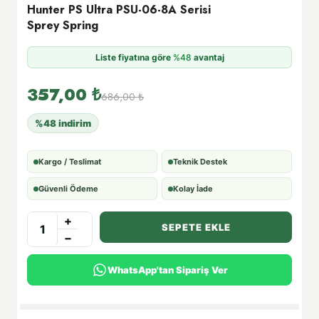
Hunter PS Ultra PSU-06-8A Serisi
Sprey Spring
Liste fiyatına göre
%48
avantaj
357,00
₺
686,00
₺
%48 indirim
Kargo / Teslimat
Teknik Destek
Güvenli Ödeme
Kolay İade
+
SEPETE EKLE
−
WhatsApp'tan Sipariş Ver