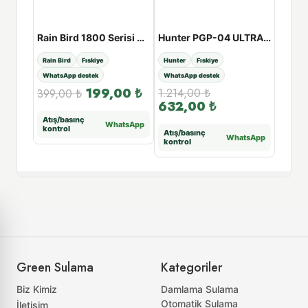
Hunter SRM-04 Rotor 1/2″
Rain Bird 1800 Serisi Profesyonel Sprey Gövde - 10cm
Hunter PGP-04 ULTRA Rotor 3/4″
Rain Bird
Fıskiye
Hunter
Fıskiye
Rain Bi
WhatsApp destek
WhatsApp destek
WhatsA
00
₺
199,00
₺
1.214,00
₺
399,00
₺
399,
632,00
₺
Atış/basınç
Atış/b
tsApp
WhatsApp
kontrol
kontr
Atış/basınç
WhatsApp
kontrol
Green Sulama
Kategoriler
Biz Kimiz
Damlama Sulama
Otomatik Sulama
İletişim