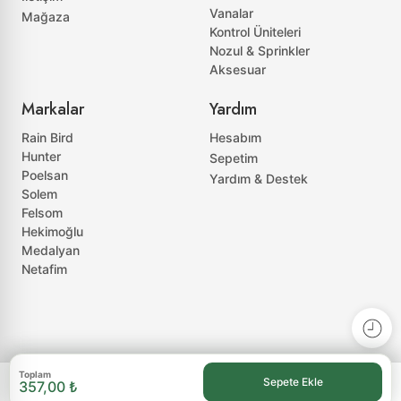
Vanalar
Mağaza
Kontrol Üniteleri
Nozul & Sprinkler
Aksesuar
Markalar
Yardım
Rain Bird
Hesabım
Hunter
Sepetim
Poelsan
Yardım & Destek
Solem
Felsom
Hekimoğlu
Medalyan
Netafim
Toplam
Sepete Ekle
357,00 ₺