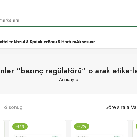
niteleri
Nozul & Sprinkler
Boru & Hortum
Aksesuar
nler “basınç regülatörü” olarak etiketl
Anasayfa
6 sonuç
Göre sırala
Va
-47%
-47%