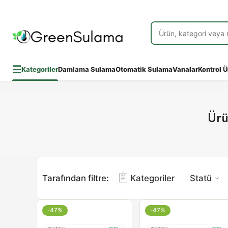
☰
Kategoriler
Damlama Sulama
Otomatik Sulama
Vanalar
Kontrol Ü
Ürü
Tarafından filtre:
Kategoriler
Statü
-47%
-47%