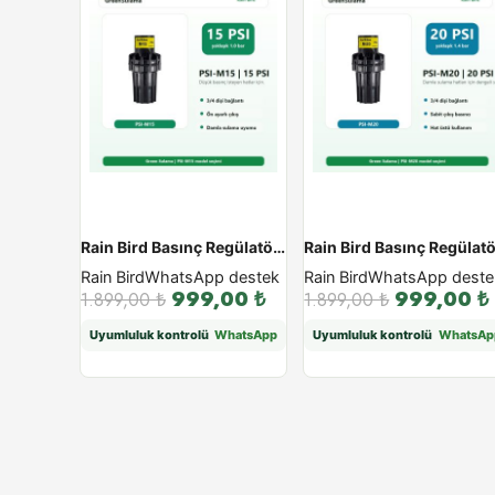
Rain Bird Basınç Regülatörü PSI M - PSI-M15
Rain Bird
WhatsApp destek
Rain Bird
WhatsApp deste
999,00
₺
999,00
₺
1.899,00
₺
1.899,00
₺
Uyumluluk kontrolü
WhatsApp
Uyumluluk kontrolü
WhatsAp