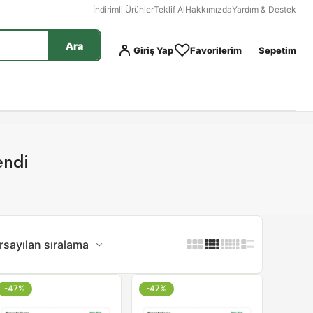
İndirimli Ürünler
Teklif Al
Hakkımızda
Yardım & Destek
Ara
Giriş Yap
Favorilerim
Sepetim
endi
rsayılan sıralama
-47%
-47%