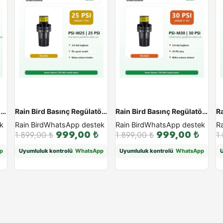
Rain Bird Basınç Regülatörü PSI M - PSI-M20
Rain Bird Basınç Regülatörü PSI M - PSI-M25
Rain Bird Basınç Regülatörü PSI M - PSI-M30
k
Rain Bird
WhatsApp destek
Rain Bird
WhatsApp destek
Ra
999,00
₺
999,00
₺
1.899,00
₺
1.899,00
₺
1
p
Uyumluluk kontrolü
WhatsApp
Uyumluluk kontrolü
WhatsApp