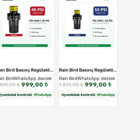
Rain Bird Basınç Regülatörü PSI M - PSI-M40
Rain Bird Basınç Regülatörü PSI M - PSI-M50
in Bird
WhatsApp destek
Rain Bird
WhatsApp destek
999,00
₺
999,00
₺
.899,00
₺
1.899,00
₺
Uyumluluk kontrolü
WhatsApp
Uyumluluk kontrolü
WhatsApp