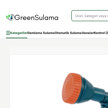
☰
Kategoriler
Damlama Sulama
Otomatik Sulama
Vanalar
Kontrol Ü