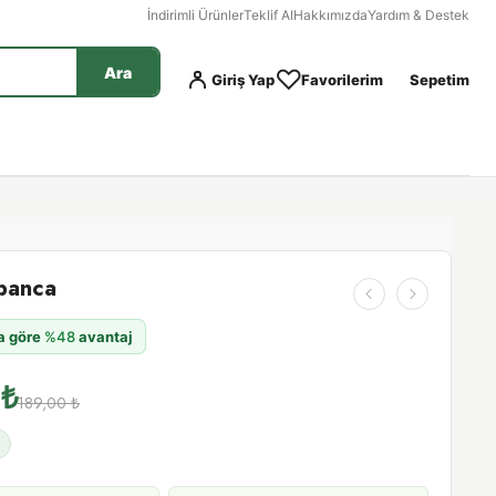
İndirimli Ürünler
Teklif Al
Hakkımızda
Yardım & Destek
Ara
Giriş Yap
Favorilerim
Sepetim
banca
na göre
%48
avantaj
0
₺
189,00
₺