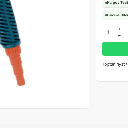
Kargo / Tesl
Güvenli Öd
+
−
Toptan fiyat te