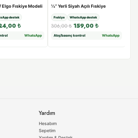
 / Elgo Fıskiye Modeli
½” Yerli Siyah Açılı Fıskiye
Su 
sApp destek
Fıskiye
WhatsApp destek
Wha
24,00
₺
159,00
₺
306,00
₺
189
ntrol
WhatsApp
Atış/basınç kontrol
WhatsApp
Uyu
Yardım
Hesabım
Sepetim
Yardım & Destek