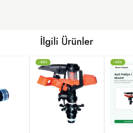
İlgili Ürünler
-48%
-48%