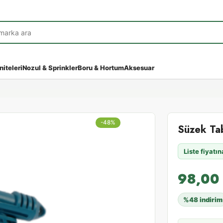
niteleri
Nozul & Sprinkler
Boru & Hortum
Aksesuar
-48%
Süzek Ta
Liste fiyatı
98,0
%48 indirim