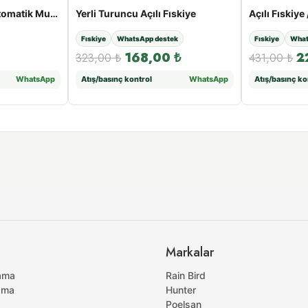
Medalyan MD 304 Otomatik Musluk Adaptörü (Kelepçeli)
Yerli Turuncu Açılı Fıskiye
Açılı Fıskiye
Fıskiye
WhatsApp destek
Fıskiye
What
168,00
₺
2
323,00
₺
431,00
₺
WhatsApp
Atış/basınç kontrol
WhatsApp
Atış/basınç ko
Markalar
ama
Rain Bird
ama
Hunter
Poelsan