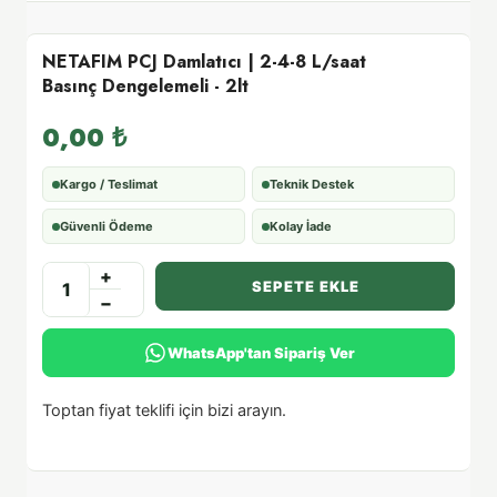
NETAFIM PCJ Damlatıcı | 2-4-8 L/saat
Basınç Dengelemeli - 2lt
0,00
₺
Kargo / Teslimat
Teknik Destek
Güvenli Ödeme
Kolay İade
+
SEPETE EKLE
−
WhatsApp'tan Sipariş Ver
Toptan fiyat teklifi için bizi arayın.