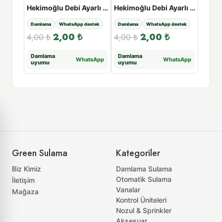
NETAFIM PCJ Damlatıcı | 2-4-8 L/saat Basınç Dengelemeli - 4lt
Hekimoğlu Debi Ayarlı Damlatıcı - 0 -70
Hekimoğlu Debi Ayarlı Damlatıcı - 0 - 100
estek
Damlama
WhatsApp destek
Damlama
WhatsApp destek
Damla
2,00
₺
2,00
₺
1.4
4,00
₺
4,00
₺
Damlama
Damlama
Daml
tsApp
WhatsApp
WhatsApp
uyumu
uyumu
uyum
Green Sulama
Kategoriler
Biz Kimiz
Damlama Sulama
Otomatik Sulama
İletişim
Vanalar
Mağaza
Kontrol Üniteleri
Nozul & Sprinkler
Aksesuar