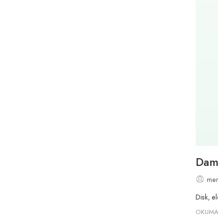
Daml
mer
Disk, el
OKUMA