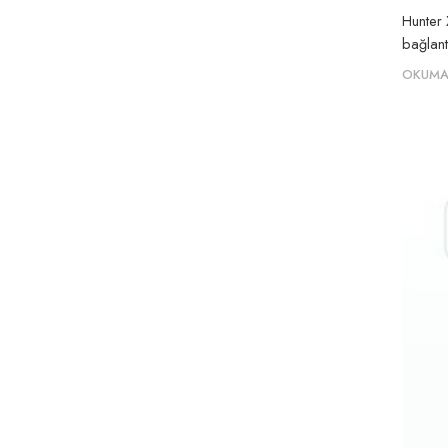
Hunter 
bağlantı
OKUMA