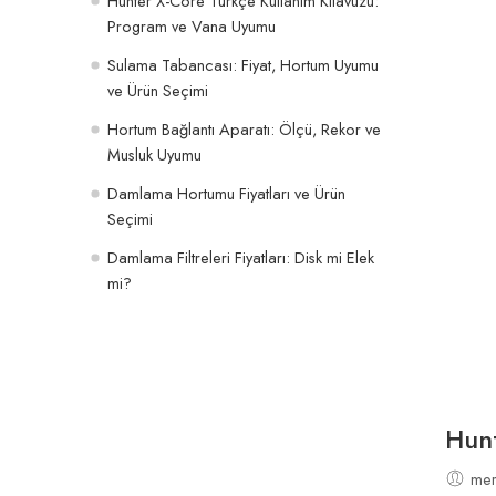
Hunter X-Core Türkçe Kullanım Kılavuzu:
Program ve Vana Uyumu
Sulama Tabancası: Fiyat, Hortum Uyumu
ve Ürün Seçimi
Hortum Bağlantı Aparatı: Ölçü, Rekor ve
Musluk Uyumu
Damlama Hortumu Fiyatları ve Ürün
Seçimi
Damlama Filtreleri Fiyatları: Disk mi Elek
mi?
Hunt
mer