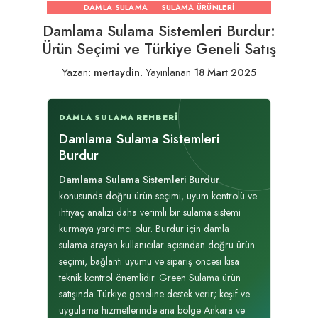
DAMLA SULAMA
SULAMA ÜRÜNLERI
Damlama Sulama Sistemleri Burdur:
Ürün Seçimi ve Türkiye Geneli Satış
Yazan:
mertaydin
.
Yayınlanan
18 Mart 2025
DAMLA SULAMA REHBERI
Damlama Sulama Sistemleri
Burdur
Damlama Sulama Sistemleri Burdur
konusunda doğru ürün seçimi, uyum kontrolü ve
ihtiyaç analizi daha verimli bir sulama sistemi
kurmaya yardımcı olur. Burdur için damla
sulama arayan kullanıcılar açısından doğru ürün
seçimi, bağlantı uyumu ve sipariş öncesi kısa
teknik kontrol önemlidir. Green Sulama ürün
satışında Türkiye geneline destek verir; keşif ve
uygulama hizmetlerinde ana bölge Ankara ve