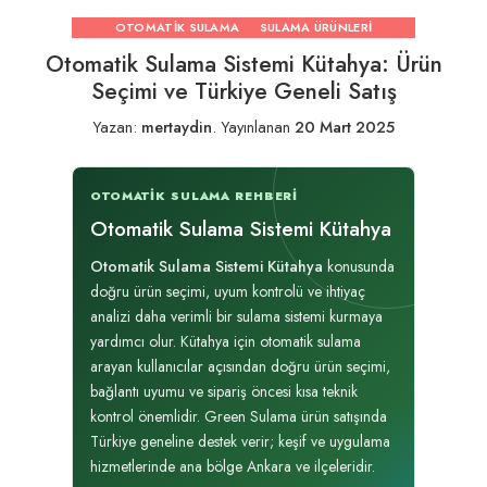
OTOMATIK SULAMA
SULAMA ÜRÜNLERI
Otomatik Sulama Sistemi Kütahya: Ürün
Seçimi ve Türkiye Geneli Satış
Yazan:
mertaydin
.
Yayınlanan
20 Mart 2025
OTOMATIK SULAMA REHBERI
Otomatik Sulama Sistemi Kütahya
Otomatik Sulama Sistemi Kütahya
konusunda
doğru ürün seçimi, uyum kontrolü ve ihtiyaç
analizi daha verimli bir sulama sistemi kurmaya
yardımcı olur. Kütahya için otomatik sulama
arayan kullanıcılar açısından doğru ürün seçimi,
bağlantı uyumu ve sipariş öncesi kısa teknik
kontrol önemlidir. Green Sulama ürün satışında
Türkiye geneline destek verir; keşif ve uygulama
hizmetlerinde ana bölge Ankara ve ilçeleridir.