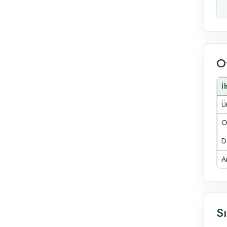
O
İ
Ür
O
D
A
S