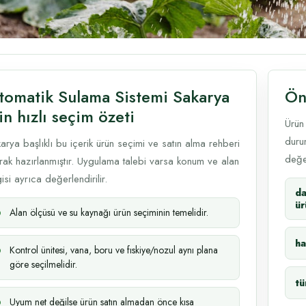
tomatik Sulama Sistemi Sakarya
Ön
in hızlı seçim özeti
Ürün
durum
arya başlıklı bu içerik ürün seçimi ve satın alma rehberi
değer
rak hazırlanmıştır. Uygulama talebi varsa konum ve alan
gisi ayrıca değerlendirilir.
d
ür
Alan ölçüsü ve su kaynağı ürün seçiminin temelidir.
ha
Kontrol ünitesi, vana, boru ve fıskiye/nozul aynı plana
göre seçilmelidir.
tü
Uyum net değilse ürün satın almadan önce kısa