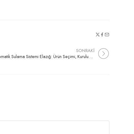
SONRAKİ
Otomatik Sulama Sistemi Elazığ: Ürün Seçimi, Kurulum ve Teklif Rehberi