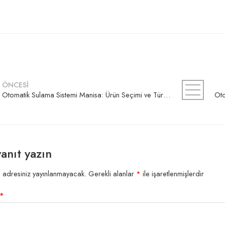
ÖNCESİ
Otomatik Sulama Sistemi Manisa: Ürün Seçimi ve Türkiye Geneli Satış
yanıt yazın
 adresiniz yayınlanmayacak.
Gerekli alanlar
*
ile işaretlenmişlerdir
*