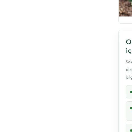
O
iç
Sak
ola
bil