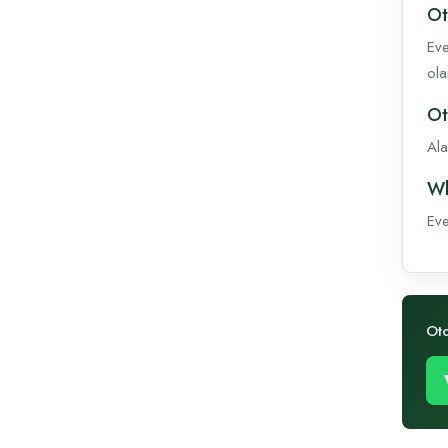
Ot
Eve
ola
Ot
Ala
Wh
Eve
Oto