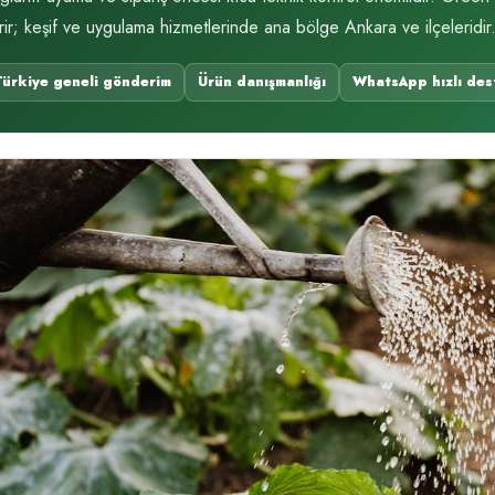
rir; keşif ve uygulama hizmetlerinde ana bölge Ankara ve ilçeleridir
Türkiye geneli gönderim
Ürün danışmanlığı
WhatsApp hızlı des