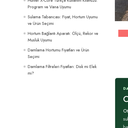
Hunter X-Core Türkçe Kullanım Kılavuzu:
Program ve Vana Uyumu
Sulama Tabancası: Fiyat, Hortum Uyumu
ve Ürün Seçimi
Hortum Bağlantı Aparatı: Ölçü, Rekor ve
Musluk Uyumu
Damlama Hortumu Fiyatları ve Ürün
Seçimi
Damlama Filtreleri Fiyatları: Disk mi Elek
mi?
D
O
Ot
su
ba