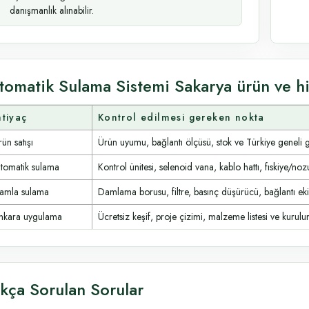
danışmanlık alınabilir.
tomatik Sulama Sistemi Sakarya ürün ve hi
htiyaç
Kontrol edilmesi gereken nokta
ün satışı
Ürün uyumu, bağlantı ölçüsü, stok ve Türkiye geneli 
tomatik sulama
Kontrol ünitesi, selenoid vana, kablo hattı, fıskiye/noz
amla sulama
Damlama borusu, filtre, basınç düşürücü, bağlantı ek
nkara uygulama
Ücretsiz keşif, proje çizimi, malzeme listesi ve kurulum
ıkça Sorulan Sorular