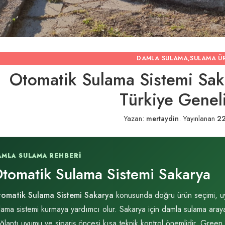
DAMLA SULAMA
,
SULAMA Ü
Otomatik Sulama Sistemi Sak
Türkiye Geneli
Yazan:
mertaydin
.
Yayınlanan
22
AMLA SULAMA REHBERI
tomatik Sulama Sistemi Sakarya
omatik Sulama Sistemi Sakarya
konusunda doğru ürün seçimi, uyum
lama sistemi kurmaya yardımcı olur. Sakarya için damla sulama araya
ğlantı uyumu ve sipariş öncesi kısa teknik kontrol önemlidir. Gree