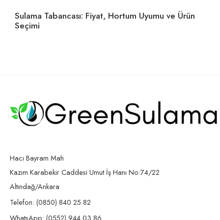
Sulama Tabancası: Fiyat, Hortum Uyumu ve Ürün
Ho
Seçimi
U
Hacı Bayram Mah
Kazım Karabekir Caddesi Umut İş Hanı No:74/22
Altındağ/Ankara
Telefon: (0850) 840 25 82
WhatsApp: (0552) 944 03 86