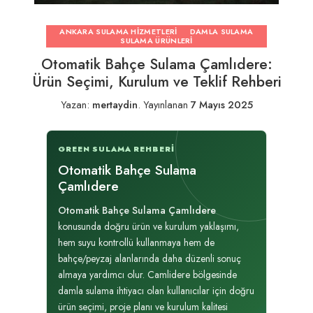
ANKARA SULAMA HIZMETLERI
DAMLA SULAMA
SULAMA ÜRÜNLERI
Otomatik Bahçe Sulama Çamlıdere:
Ürün Seçimi, Kurulum ve Teklif Rehberi
Yazan:
mertaydin
.
Yayınlanan
7 Mayıs 2025
GREEN SULAMA REHBERI
Otomatik Bahçe Sulama
Çamlıdere
Otomatik Bahçe Sulama Çamlıdere
konusunda doğru ürün ve kurulum yaklaşımı,
hem suyu kontrollü kullanmaya hem de
bahçe/peyzaj alanlarında daha düzenli sonuç
almaya yardımcı olur. Camlidere bölgesinde
damla sulama ihtiyacı olan kullanıcılar için doğru
ürün seçimi, proje planı ve kurulum kalitesi