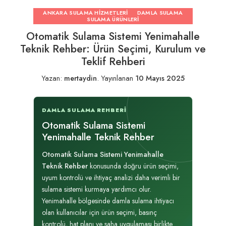
ANKARA SULAMA HIZMETLERI
DAMLA SULAMA
SULAMA ÜRÜNLERI
Otomatik Sulama Sistemi Yenimahalle
Teknik Rehber: Ürün Seçimi, Kurulum ve
Teklif Rehberi
Yazan:
mertaydin
.
Yayınlanan
10 Mayıs 2025
DAMLA SULAMA REHBERI
Otomatik Sulama Sistemi
Yenimahalle Teknik Rehber
Otomatik Sulama Sistemi Yenimahalle
Teknik Rehber
konusunda doğru ürün seçimi,
uyum kontrolü ve ihtiyaç analizi daha verimli bir
sulama sistemi kurmaya yardımcı olur.
Yenimahalle bölgesinde damla sulama ihtiyacı
olan kullanıcılar için ürün seçimi, basınç
kontrolü, hat planı ve saha uygulaması birlikte