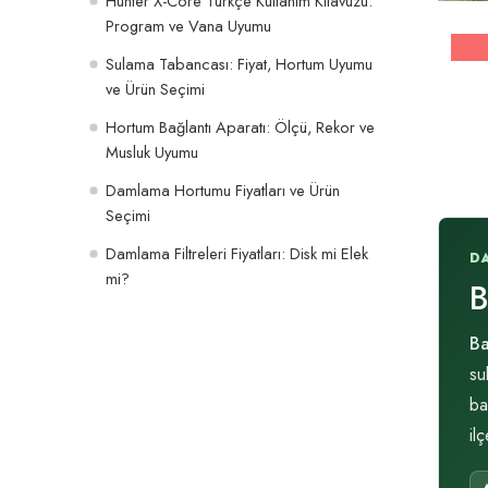
Hunter X-Core Türkçe Kullanım Kılavuzu:
Program ve Vana Uyumu
Sulama Tabancası: Fiyat, Hortum Uyumu
ve Ürün Seçimi
Hortum Bağlantı Aparatı: Ölçü, Rekor ve
Musluk Uyumu
Damlama Hortumu Fiyatları ve Ürün
Seçimi
Damlama Filtreleri Fiyatları: Disk mi Elek
D
mi?
B
Ba
su
ba
il