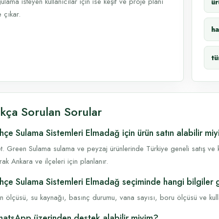
ulama isteyen kullanıcılar için ise keşif ve proje planı
ür
 çıkar.
ha
tü
ıkça Sorulan Sorular
hçe Sulama Sistemleri Elmadağ için ürün satın alabilir mi
t. Green Sulama sulama ve peyzaj ürünlerinde Türkiye geneli satış ve k
rak Ankara ve ilçeleri için planlanır.
hçe Sulama Sistemleri Elmadağ seçiminde hangi bilgiler 
n ölçüsü, su kaynağı, basınç durumu, vana sayısı, boru ölçüsü ve kullanı
atsApp üzerinden destek alabilir miyim?