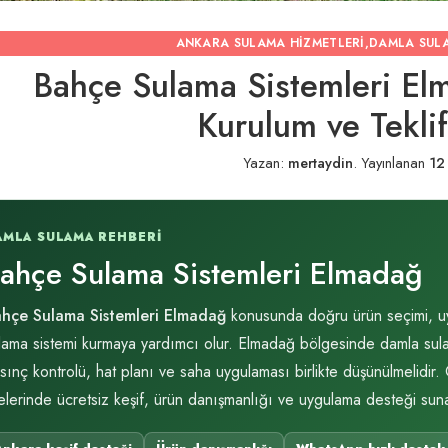
ANKARA SULAMA HIZMETLERI
,
DAMLA SUL
Bahçe Sulama Sistemleri El
Kurulum ve Tekli
Yazan:
mertaydin
.
Yayınlanan
12
AMLA SULAMA REHBERI
ahçe Sulama Sistemleri Elmadağ
hçe Sulama Sistemleri Elmadağ
konusunda doğru ürün seçimi, uyum
lama sistemi kurmaya yardımcı olur. Elmadağ bölgesinde damla sulama
sınç kontrolü, hat planı ve saha uygulaması birlikte düşünülmelidir
çelerinde ücretsiz keşif, ürün danışmanlığı ve uygulama desteği suna