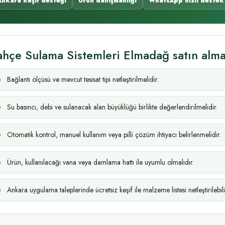
Ankara keşif desteği
Ürün danışmanlığı
WhatsApp hızlı destek
ahçe Sulama Sistemleri Elmadağ satın alm
Bağlantı ölçüsü ve mevcut tesisat tipi netleştirilmelidir.
Su basıncı, debi ve sulanacak alan büyüklüğü birlikte değerlendirilmelidir.
Otomatik kontrol, manuel kullanım veya pilli çözüm ihtiyacı belirlenmelidir.
Ürün, kullanılacağı vana veya damlama hattı ile uyumlu olmalıdır.
Ankara uygulama taleplerinde ücretsiz keşif ile malzeme listesi netleştirilebili