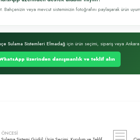
t. Bahçenizin veya mevcut sisteminizin fotoğrafını paylaşarak ürün uyumu, 
hçe Sulama Sistemleri Elmadağ
için ürün seçimi, sipariş veya Ankara k
WhatsApp üzerinden danışmanlık ve teklif alın
ÖNCESİ
Sulama Sistemi Güdül: Ürün Seçimi, Kurulum ve Teklif Rehberi