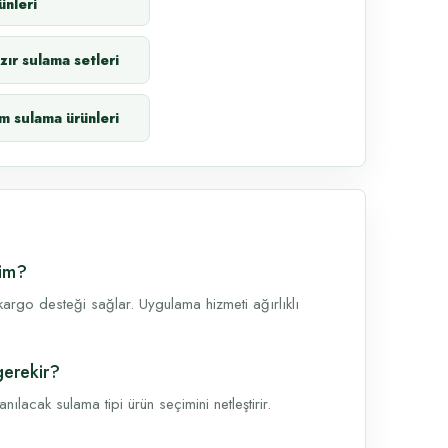
ünleri
zır sulama setleri
m sulama ürünleri
yim?
argo desteği sağlar. Uygulama hizmeti ağırlıklı
gerekir?
lacak sulama tipi ürün seçimini netleştirir.