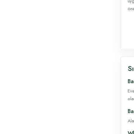
uyg
öne
S
Ba
Eve
ola
Ba
Ala
Wh