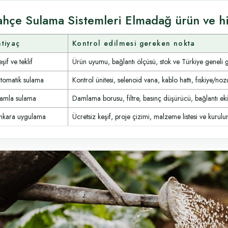
ahçe Sulama Sistemleri Elmadağ ürün ve h
htiyaç
Kontrol edilmesi gereken nokta
şif ve teklif
Ürün uyumu, bağlantı ölçüsü, stok ve Türkiye geneli 
tomatik sulama
Kontrol ünitesi, selenoid vana, kablo hattı, fıskiye/noz
amla sulama
Damlama borusu, filtre, basınç düşürücü, bağlantı ek
nkara uygulama
Ücretsiz keşif, proje çizimi, malzeme listesi ve kurulum