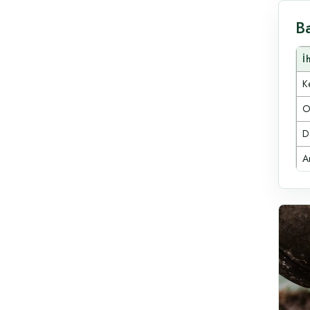
B
İ
Ke
O
D
A