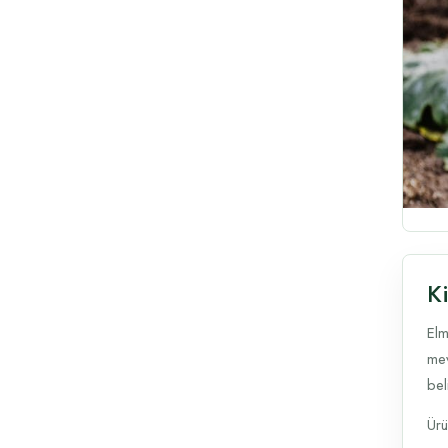
K
Elm
mev
beli
Ürü