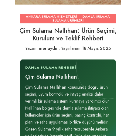
ANKARA SULAMA HIZMETLERI
DAMLA SULAMA
SULAMA ÜRÜNLERI
Çim Sulama Nallıhan: Ürün Seçimi,
Kurulum ve Teklif Rehberi
Yazan:
mertaydin
.
Yayınlanan
18 Mayıs 2025
DAMLA SULAMA REHBERI
Çim Sulama Nallıhan
Çim Sulama Nallıhan
konusunda doğru ürün
seçimi, uyum kontrolü ve ihtiyaç analizi daha
verimli bir sulama sistemi kurmaya yardımcı olur.
Nall?han bölgesinde damla sulama ihtiyacı olan
kullanıcılar için ürün seçimi, basınç kontrolü, hat
planı ve saha uygulaması birlikte düşünülmelidir.
Green Sulama 9 yıllık saha tecrübesiyle Ankara