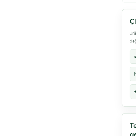
Ç
Ürü
değ
T
g