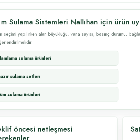
im Sulama Sistemleri Nallıhan için ürün u
n seçimi yapılırken alan büyüklüğü, vana sayısı, basınç durumu, bağlantı
erlendirilmelidir.
damlama sulama ürünleri
hazır sulama setleri
tüm sulama ürünleri
eklif öncesi netleşmesi
Sa
erekenler