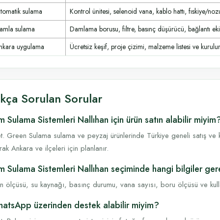
tomatik sulama
Kontrol ünitesi, selenoid vana, kablo hattı, fıskiye/noz
amla sulama
Damlama borusu, filtre, basınç düşürücü, bağlantı ek
nkara uygulama
Ücretsiz keşif, proje çizimi, malzeme listesi ve kurulum
ıkça Sorulan Sorular
m Sulama Sistemleri Nallıhan için ürün satın alabilir miyim
t. Green Sulama sulama ve peyzaj ürünlerinde Türkiye geneli satış ve k
rak Ankara ve ilçeleri için planlanır.
m Sulama Sistemleri Nallıhan seçiminde hangi bilgiler ger
n ölçüsü, su kaynağı, basınç durumu, vana sayısı, boru ölçüsü ve kullanı
atsApp üzerinden destek alabilir miyim?