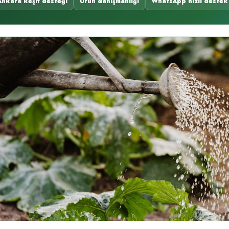
Ankara keşif desteği
Ürün danışmanlığı
WhatsApp hızlı destek