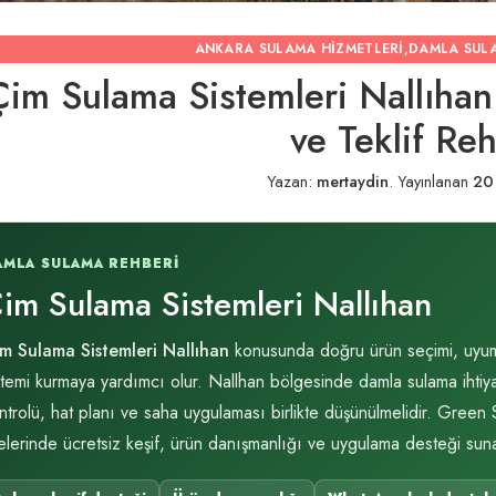
ANKARA SULAMA HIZMETLERI
,
DAMLA SUL
Çim Sulama Sistemleri Nallıhan
ve Teklif Re
Yazan:
mertaydin
.
Yayınlanan
20
AMLA SULAMA REHBERI
im Sulama Sistemleri Nallıhan
m Sulama Sistemleri Nallıhan
konusunda doğru ürün seçimi, uyum k
stemi kurmaya yardımcı olur. Nallhan bölgesinde damla sulama ihtiyac
ntrolü, hat planı ve saha uygulaması birlikte düşünülmelidir. Green
çelerinde ücretsiz keşif, ürün danışmanlığı ve uygulama desteği suna