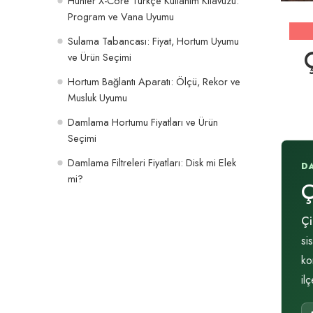
Hunter X-Core Türkçe Kullanım Kılavuzu:
Program ve Vana Uyumu
Sulama Tabancası: Fiyat, Hortum Uyumu
ve Ürün Seçimi
Hortum Bağlantı Aparatı: Ölçü, Rekor ve
Musluk Uyumu
Damlama Hortumu Fiyatları ve Ürün
Seçimi
Damlama Filtreleri Fiyatları: Disk mi Elek
D
mi?
Ç
Çi
si
ko
il