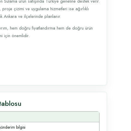
n Sulama ürün satışında Türkiye geneline destek verir.
, proje çizimi ve uygulama hizmetleri ise ağırlıklı
k Ankara ve ilçelerinde planlanır.
yrım, hem doğru fiyatlandırma hem de doğru ürün
i için önemlidir.
tablosu
gönderim bilgisi