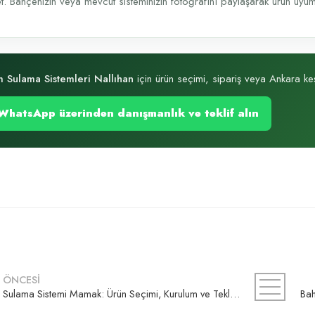
t. Bahçenizin veya mevcut sisteminizin fotoğrafını paylaşarak ürün uyumu, 
 Sulama Sistemleri Nallıhan
için ürün seçimi, sipariş veya Ankara keşi
WhatsApp üzerinden danışmanlık ve teklif alın
ÖNCESİ
Sulama Sistemi Mamak: Ürün Seçimi, Kurulum ve Teklif Rehberi