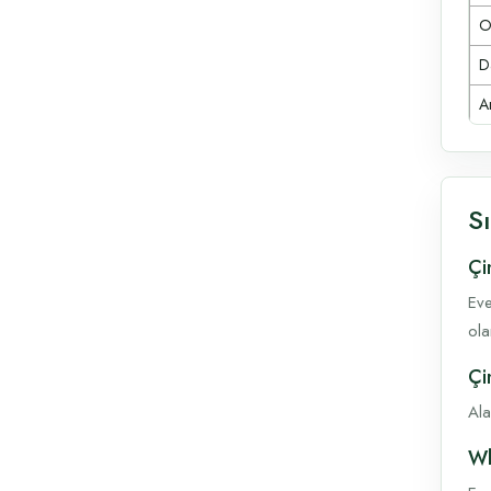
O
D
A
S
Çi
Eve
ola
Çi
Ala
Wh