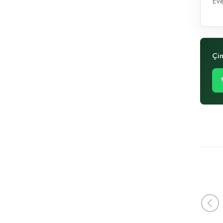
Eve
Çim