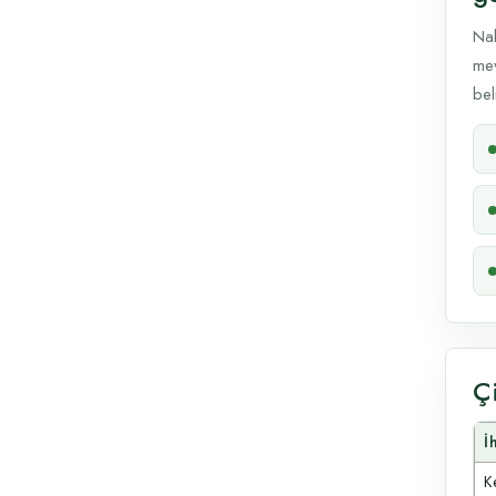
Nal
mev
beli
Ç
İ
Ke