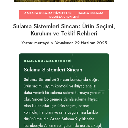
ANKARA SULAMA HIZMETLERI
DAMLA SULAMA
SULAMA ÜRÜNLERI
Sulama Sistemleri Sincan: Ürün Seçimi,
Kurulum ve Teklif Rehberi
Yazan:
mertaydin
.
Yayınlanan
22 Haziran 2025
DAMLA SULAMA REHBERI
Sulama Sistemleri Sincan
Sulama Sistemleri Sincan
konusunda doğru
ürün seçimi, uyum kontrolü ve ihtiyaç analizi
daha verimli bir sulama sistemi kurmaya yardımcı
olur. Sincan bölgesinde damla sulama ihtiyacı
olan kullanıcılar için ürün seçimi, basınç
kontrolü, hat planı ve saha uygulaması birlikte
düşünülmelidir. Green Sulama 9 yıllık saha
tecrübesiyle Ankara ve ilçelerinde ücretsiz keşif,