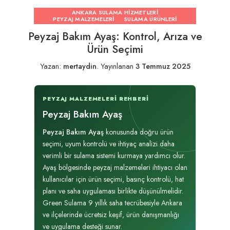
ANKARA SULAMA HIZMETLERI
PEYZAJ MALZEMELERI
SULAMA ÜRÜNLERI
Peyzaj Bakım Ayaş: Kontrol, Arıza ve
Ürün Seçimi
Yazan:
mertaydin
.
Yayınlanan
3 Temmuz 2025
PEYZAJ MALZEMELERI REHBERI
Peyzaj Bakım Ayaş
Peyzaj Bakım Ayaş
konusunda doğru ürün
seçimi, uyum kontrolü ve ihtiyaç analizi daha
verimli bir sulama sistemi kurmaya yardımcı olur.
Ayaş bölgesinde peyzaj malzemeleri ihtiyacı olan
kullanıcılar için ürün seçimi, basınç kontrolü, hat
planı ve saha uygulaması birlikte düşünülmelidir.
Green Sulama 9 yıllık saha tecrübesiyle Ankara
ve ilçelerinde ücretsiz keşif, ürün danışmanlığı
ve uygulama desteği sunar.