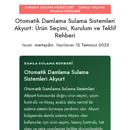
ANKARA SULAMA HIZMETLERI
DAMLA SULAMA
SULAMA ÜRÜNLERI
Otomatik Damlama Sulama Sistemleri
Akyurt: Ürün Seçimi, Kurulum ve Teklif
Rehberi
Yazan:
mertaydin
.
Yayınlanan
12 Temmuz 2025
DAMLA SULAMA REHBERI
Otomatik Damlama Sulama
Sistemleri Akyurt
Otomatik Damlama Sulama Sistemleri
Akyurt
konusunda doğru ürün seçimi, uyum
kontrolü ve ihtiyaç analizi daha verimli bir
sulama sistemi kurmaya yardımcı olur. Akyurt
bölgesinde damla sulama ihtiyacı olan
kullanıcılar için ürün seçimi, basınç kontrolü, hat
planı ve saha uygulaması birlikte düşünülmelidir.