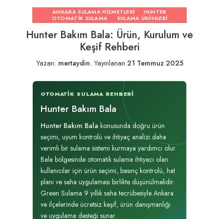
ANKARA SULAMA HIZMETLERI
HUNTER
OTOMATIK SULAMA
SULAMA ÜRÜNLERI
Hunter Bakım Bala: Ürün, Kurulum ve
Keşif Rehberi
Yazan:
mertaydin
.
Yayınlanan
21 Temmuz 2025
OTOMATIK SULAMA REHBERI
Hunter Bakım Bala
Hunter Bakım Bala
konusunda doğru ürün
seçimi, uyum kontrolü ve ihtiyaç analizi daha
verimli bir sulama sistemi kurmaya yardımcı olur.
Bala bölgesinde otomatik sulama ihtiyacı olan
kullanıcılar için ürün seçimi, basınç kontrolü, hat
planı ve saha uygulaması birlikte düşünülmelidir.
Green Sulama 9 yıllık saha tecrübesiyle Ankara
ve ilçelerinde ücretsiz keşif, ürün danışmanlığı
ve uygulama desteği sunar.