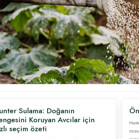
unter Sulama: Doğanın
Ön
engesini Koruyan Avcılar için
Hunte
zlı seçim özeti
nozul