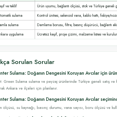
şif ve teklif
Ürün uyumu, bağlantı ölçüsü, stok ve Türkiye geneli 
tomatik sulama
Kontrol ünitesi, selenoid vana, kablo hattı, fıskiye/noz
amla sulama
Damlama borusu, filtre, basınç düşürücü, bağlantı ek
nkara uygulama
Ücretsiz keşif, proje çizimi, malzeme listesi ve kurulum
ıkça Sorulan Sorular
nter Sulama: Doğanın Dengesini Koruyan Avcılar için ürün 
t. Green Sulama sulama ve peyzaj ürünlerinde Türkiye geneli satış ve k
rak Ankara ve ilçeleri için planlanır.
nter Sulama: Doğanın Dengesini Koruyan Avcılar seçimind
n ölçüsü, su kaynağı, basınç durumu, vana sayısı, boru ölçüsü ve kullanı