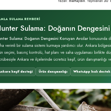
Yazan:
mertaydin
.
Yayınlanan
30 
AMLA SULAMA REHBERI
unter Sulama: Doğanın Dengesini 
nter Sulama: Doğanın Dengesini Koruyan Avcılar
konusunda doğ
ha verimli bir sulama sistemi kurmaya yardımcı olur. Ankara bölgesin
ün seçimi, basınç kontrolü, hat planı ve saha uygulaması birlikte dü
crübesiyle Ankara ve ilçelerinde ücretsiz keşif, ürün danışmanlığı 
Ankara keşif desteği
Ürün danışmanlığı
WhatsApp hızlı destek