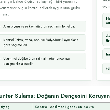
seçe
ara için bahçe ölçüsü, su kaynağı, bitki yapısı ve
uyumu
cut tesisat bilgisi kontrol edilerek uygun ürün grubu
rlenir.
Hu
su
Alan ölçüsü ve su kaynağı ürün seçiminin temelidir.
d
Kontrol ünitesi, vana, boru ve fıskiye/nozul aynı plana
ür
göre seçilmelidir.
ha
Uyum net değilse ürün satın almadan önce kısa
danışmanlık alınabilir.
tü
unter Sulama: Doğanın Dengesini Koruyan 
htiyaç
Kontrol edilmesi gereken nokta