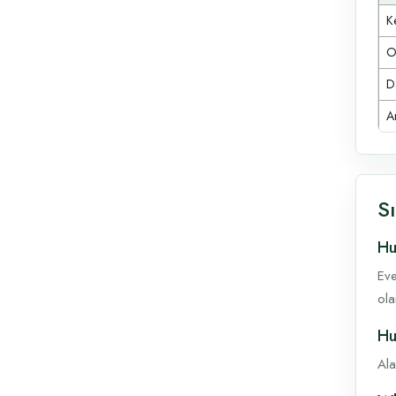
Ke
O
D
A
S
Hu
Eve
ola
Hu
Ala