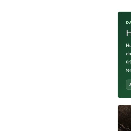
D
H
Hu
da
ür
te