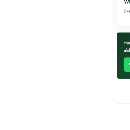
Wh
Eve
Hun
alab