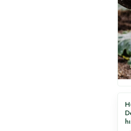
H
D
hı