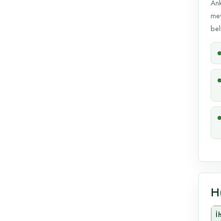
Ank
mev
beli
H
İ