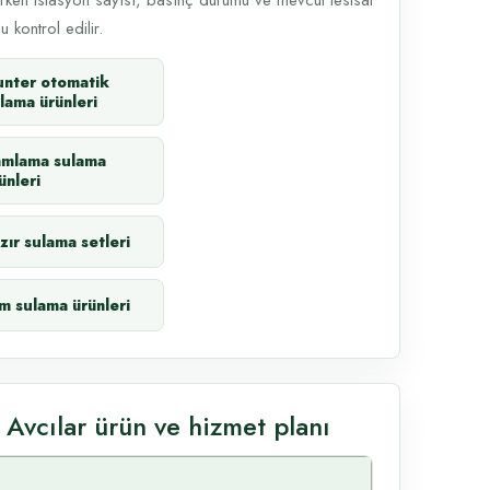
rken istasyon sayısı, basınç durumu ve mevcut tesisat
 kontrol edilir.
nter otomatik
lama ürünleri
amlama sulama
ünleri
zır sulama setleri
m sulama ürünleri
Avcılar ürün ve hizmet planı