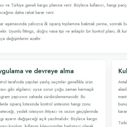
ası ve Türkiye geneli kargo planına verir. Böylece kullanıcı, hangi pa
ceğine daha rahat karar verir.
ar aşamasında yalnızca ilk sipariş toplamına bakmak yerine, sonraki 
ekir. Uyumlu fittings, doğru vana tipi ve anlaşılır bir kontrol planı; il
ça değişimlerini azaltır.
ygulama ve devreye alma
Kul
trol tarafında yapılan yanlış seçimler genellikle ürün
Antal
zası gibi algılanır; oysa sorun çoğu zaman karmaşık
alan
gram yapısının sahada sürdürülememesidir. Bu
mant
enle sipariş listesinde kontrol ünitesinin hangi zonu
bunu
eteceği, yedek istasyon ihtiyacı ve sezon geçişlerinde
karar
gi ayarın değişeceği açık yazılmalıdır. Böylece kargo
Türk
rası kurulum, kullanım kılavuzundan bağımsız olarak