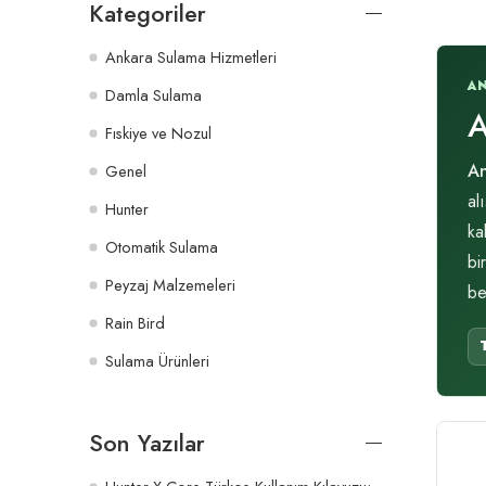
Kategoriler
Ankara Sulama Hizmetleri
A
Damla Sulama
A
Fıskiye ve Nozul
An
Genel
al
Hunter
ka
Otomatik Sulama
bi
Peyzaj Malzemeleri
be
Rain Bird
Sulama Ürünleri
Son Yazılar