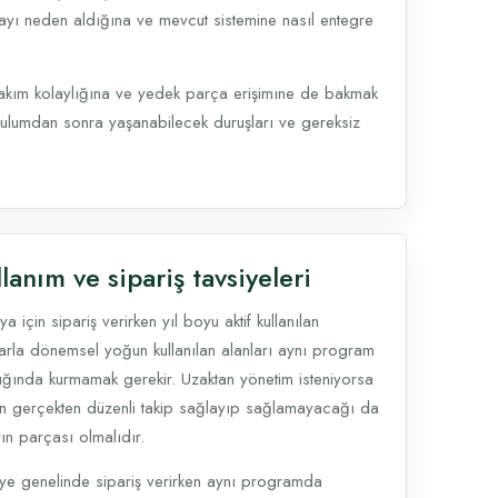
rçayı neden aldığına ve mevcut sistemine nasıl entegre
bakım kolaylığına ve yedek parça erişimıne de bakmak
k kurulumdan sonra yaşanabilecek duruşları ve gereksiz
lanım ve sipariş tavsiyeleri
ya için sipariş verirken yıl boyu aktif kullanılan
larla dönemsel yoğun kullanılan alanları aynı program
ığında kurmamak gerekir. Uzaktan yönetim isteniyorsa
n gerçekten düzenli takip sağlayıp sağlamayacağı da
ın parçası olmalıdır.
iye genelinde sipariş verirken aynı programda