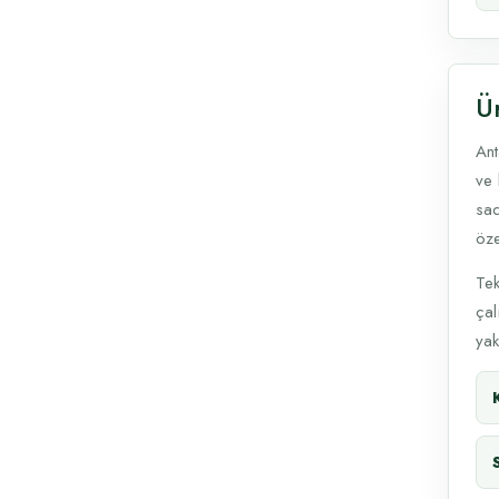
Ü
Ant
ve 
sad
öze
Tek
çal
yak