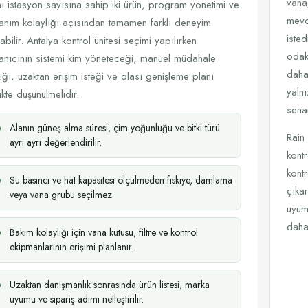
vana/
ı istasyon sayısına sahip iki ürün, program yönetimi ve
mevc
lanım kolaylığı açısından tamamen farklı deneyim
iste
abilir. Antalya kontrol ünitesi seçimi yapılırken
odakl
lanıcının sistemi kim yöneteceği, manuel müdahale
daha
lığı, uzaktan erişim isteği ve olası genişleme planı
yalnı
likte düşünülmelidir.
sena
Alanın güneş alma süresi, çim yoğunluğu ve bitki türü
Rain
ayrı ayrı değerlendirilir.
kont
kont
Su basıncı ve hat kapasitesi ölçülmeden fıskiye, damlama
çıkar
veya vana grubu seçilmez.
uyum
daha 
Bakım kolaylığı için vana kutusu, filtre ve kontrol
ekipmanlarının erişimi planlanır.
Uzaktan danışmanlık sonrasında ürün listesi, marka
uyumu ve sipariş adımı netleştirilir.