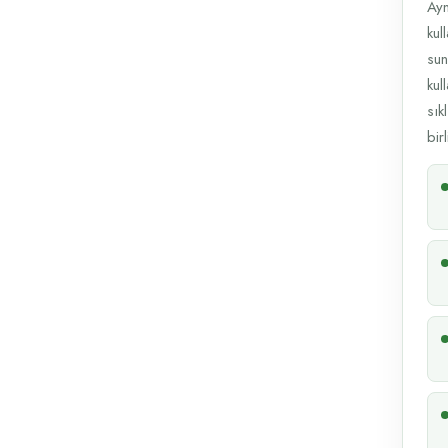
Ayn
kul
sun
kul
sık
bir