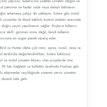
zon yapısını, kullanıcının uzaktan yönetim isteğini ve
ut panonun ne kadar sade veya detaylı kalmasını
diğini anlamaya çalışır. Bu yaklaşım, Solem gibi mobil
ı çözümler ile klasik kablolu kontrol üniteleri arasında
 doğru seçim yapılmasını sağlar. Böylece kullanıcı
zca ‘akıllı’ görünen ürünü değil, kendi kullanım
ryosuna en uygun paneli sipariş eder.
 Bird ve Hunter daha çok rotor, sprey, nozul, vana ve
rol tarafında değerlendirilirken; Solem kablosuz
rol ve mobil yönetim ihtiyacı olan projelerde öne
. PE hat, bağlantı ve kollektör tarafında Poelsan gibi
lu ekipmanlar seçildiğinde sistemin servis yönetimi
düzenli hale gelir.