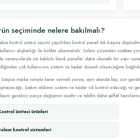
rün seçiminde nelere bakılmalı?
alya kontrol ünitesi seçimi yapılırken kontrol paneli tek başına düşünül
kullanıcı alışkanlığı ile birlikte okunmalıdır. Solem çözümleri uzaktan yön
e senaryolarda ise kablolu klasik paneller daha okunaklı bir yapı sunab
lliğinden çok kullanıcının sistemi ne kadar düzenli izleyeceğine bağlıdı
 başına marka ismiyle karar vermek yerine, aynı alanda kaç zon gerekti
ışmayacağı, bakım ekibinin sistemi ne kadar sık kontrol edeceği ve gele
laşım gereksiz parça değişimini azaltır ve teklifin daha şeffaf hazırlanm
Kontrol ünitesi ürünleri
Solem kontrol sistemleri