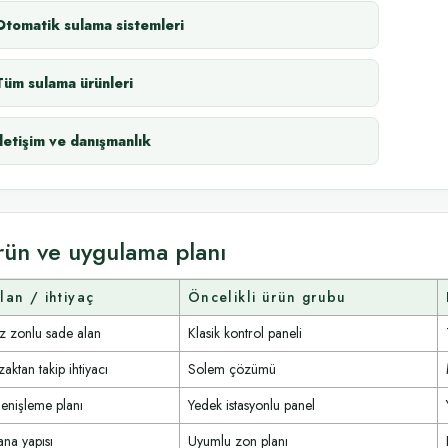
Otomatik sulama sistemleri
Tüm sulama ürünleri
İletişim ve danışmanlık
rün ve uygulama planı
lan / ihtiyaç
Öncelikli ürün grubu
z zonlu sade alan
Klasik kontrol paneli
aktan takip ihtiyacı
Solem çözümü
enişleme planı
Yedek istasyonlu panel
ana yapısı
Uyumlu zon planı