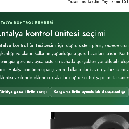
Yazan:
mertaydin
.
Yayınlanan
16 
NTALYA KONTROL REHBERI
ntalya kontrol ünitesi seçimi
talya kontrol ünitesi seçimi
için doğru sistem planı, sadece ürün
ışkanlığı ve alanın kullanım yoğunluğuna göre hazırlanmalıdır. Kontr
lemi gibi görünür; oysa sistemin sahada gerçekten yönetilebilir olu
ridir. Antalya için ürün siparişi veren kullanıcılar bazen yalnızca m
klentisi ve ileride eklenecek alanlar doğru kontrol yapısını tamamen 
Türkiye geneli ürün satışı
Kargo ve ürün uyumluluk danışmanlığı