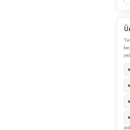
Ür
Tür
kar
yaz
Ank