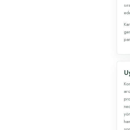
sır
ede
Kar
ger
par
U
Kon
arı
pro
ned
yön
han
son