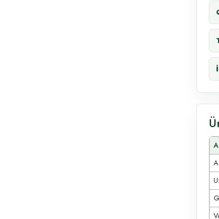
Ü
A
A
Uz
G
V